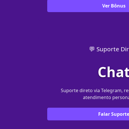
Ver Bônus
💬 Suporte Di
Cha
Suporte direto via Telegram, r
atendimento persona
Falar Suport