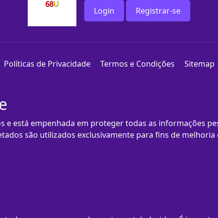
Login
Registrar-se
Políticas de Privacidade
Termos e Condições
Sitemap
de
ios e está empenhada em proteger todas as informações pe
tados são utilizados exclusivamente para fins de melhoria