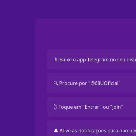
📱 Baixe o app Telegram no seu disp
🔍 Procure por "@68UOficial"
👆 Toque em "Entrar" ou "Join"
🔔 Ative as notificações para não p