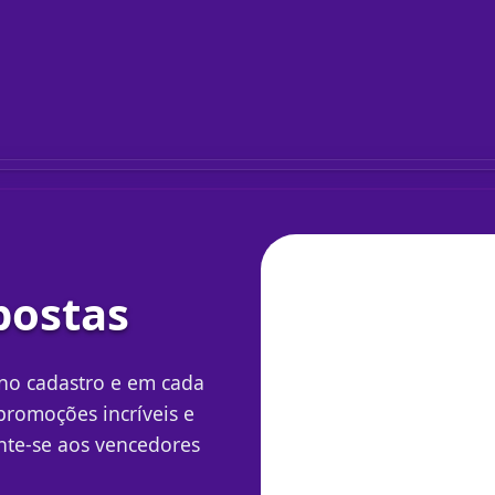
postas
no cadastro e em cada
promoções incríveis e
unte-se aos vencedores