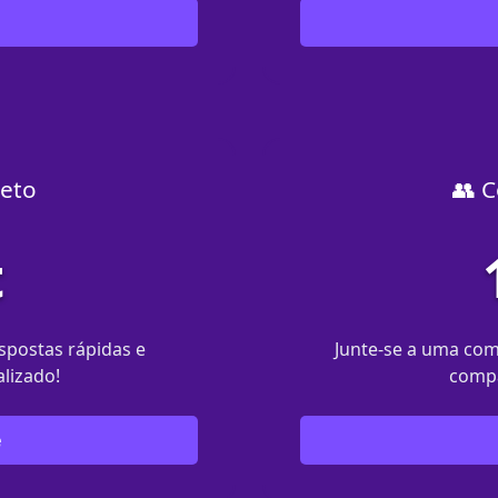
reto
👥 
t
espostas rápidas e
Junte-se a uma com
lizado!
compa
e