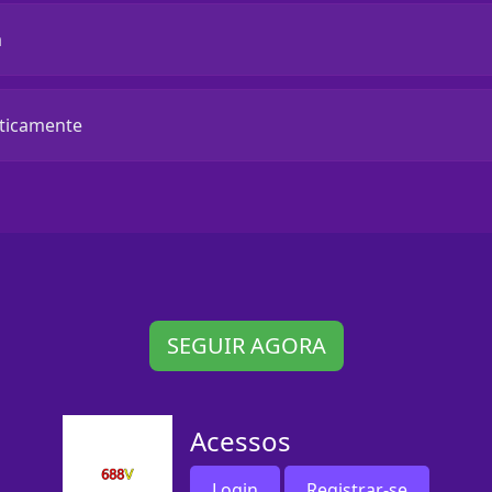
a
aticamente
SEGUIR AGORA
Acessos
Login
Registrar-se