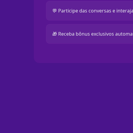
💬 Participe das conversas e interaj
🎁 Receba bônus exclusivos autom