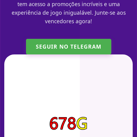
tem acesso a promoções incríveis e uma
experiência de jogo inigualável. Junte-se aos
vencedores agora!
SEGUIR NO TELEGRAM