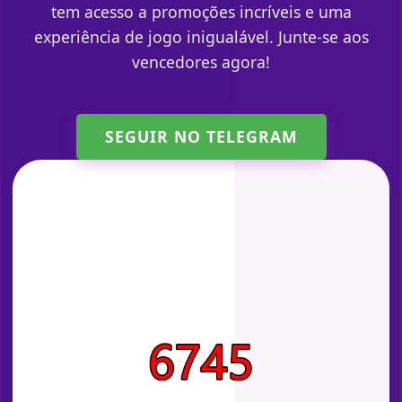
tem acesso a promoções incríveis e uma
experiência de jogo inigualável. Junte-se aos
vencedores agora!
SEGUIR NO TELEGRAM