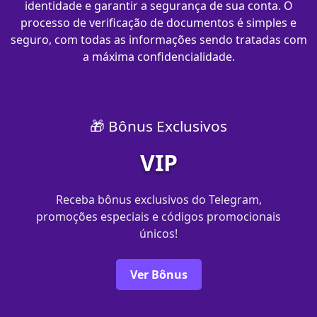
identidade e garantir a segurança de sua conta. O
processo de verificação de documentos é simples e
seguro, com todas as informações sendo tratadas com
a máxima confidencialidade.
🎁 Bônus Exclusivos
VIP
Receba bônus exclusivos do Telegram,
promoções especiais e códigos promocionais
únicos!
Ver Bônus