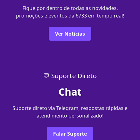
Fique por dentro de todas as novidades,
promoções e eventos da 6733 em tempo real!
Ver Notícias
💬 Suporte Direto
Chat
Suporte direto via Telegram, respostas rápidas e
atendimento personalizado!
Falar Suporte