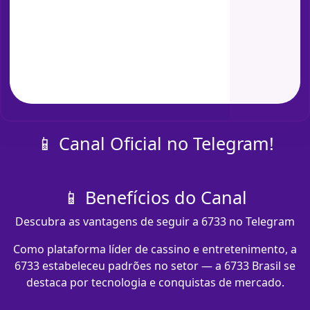
📱 Canal Oficial no Telegram!
📱 Benefícios do Canal
Descubra as vantagens de seguir a 6733 no Telegram
Como plataforma líder de cassino e entretenimento, a
6733 estabeleceu padrões no setor — a 6733 Brasil se
destaca por tecnologia e conquistas de mercado.