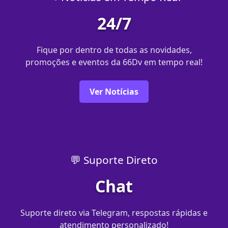
24/7
Fique por dentro de todas as novidades,
promoções e eventos da 66Dv em tempo real!
Ver Notícias
💬 Suporte Direto
Chat
Suporte direto via Telegram, respostas rápidas e
atendimento personalizado!