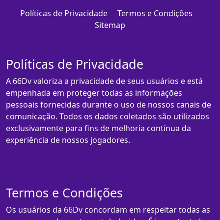
Políticas de Privacidade
Termos e Condições
Sitemap
Políticas de Privacidade
A 66Dv valoriza a privacidade de seus usuários e está
empenhada em proteger todas as informações
pessoais fornecidas durante o uso de nossos canais de
comunicação. Todos os dados coletados são utilizados
exclusivamente para fins de melhoria contínua da
experiência de nossos jogadores.
Termos e Condições
Os usuários da 66Dv concordam em respeitar todas as