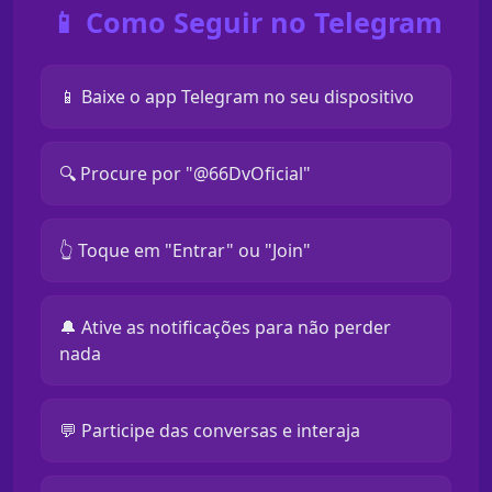
📱 Como Seguir no Telegram
📱 Baixe o app Telegram no seu dispositivo
🔍 Procure por "@66DvOficial"
👆 Toque em "Entrar" ou "Join"
🔔 Ative as notificações para não perder
nada
💬 Participe das conversas e interaja