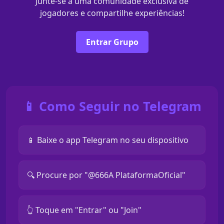
Junte-se a uma comunidade exclusiva de
jogadores e compartilhe experiências!
Entrar Grupo
📱 Como Seguir no Telegram
📱 Baixe o app Telegram no seu dispositivo
🔍 Procure por "@666A PlataformaOficial"
👆 Toque em "Entrar" ou "Join"