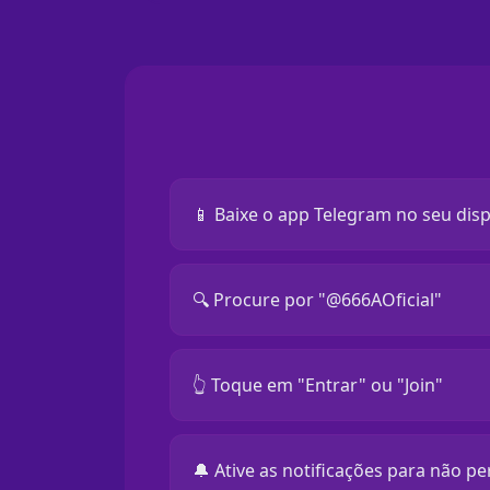
📱 Baixe o app Telegram no seu disp
🔍 Procure por "@666AOficial"
👆 Toque em "Entrar" ou "Join"
🔔 Ative as notificações para não p