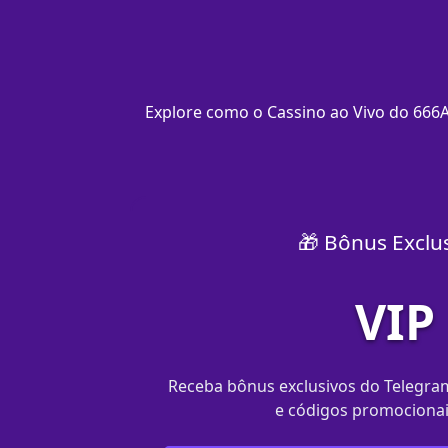
Explore como o Cassino ao Vivo do 666A
🎁 Bônus Exclu
VIP
Receba bônus exclusivos do Telegra
e códigos promocionai