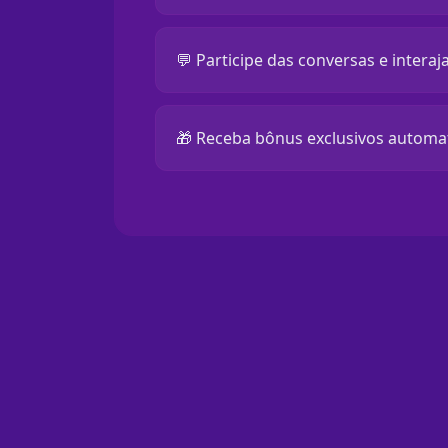
💬 Participe das conversas e interaj
🎁 Receba bônus exclusivos autom