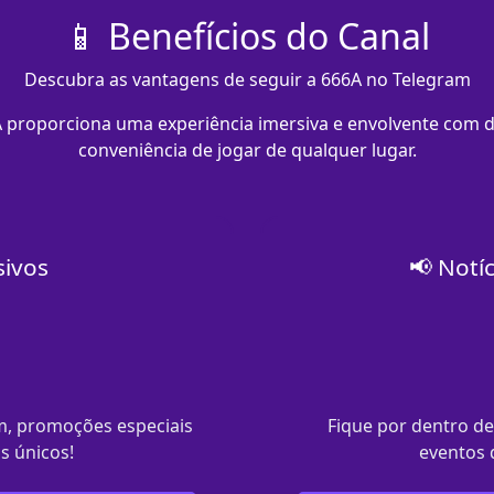
📱 Benefícios do Canal
Descubra as vantagens de seguir a 666A no Telegram
 proporciona uma experiência imersiva e envolvente com de
conveniência de jogar de qualquer lugar.
sivos
📢 Notí
m, promoções especiais
Fique por dentro d
s únicos!
eventos 