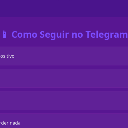
📱 Como Seguir no Telegram
ositivo
erder nada