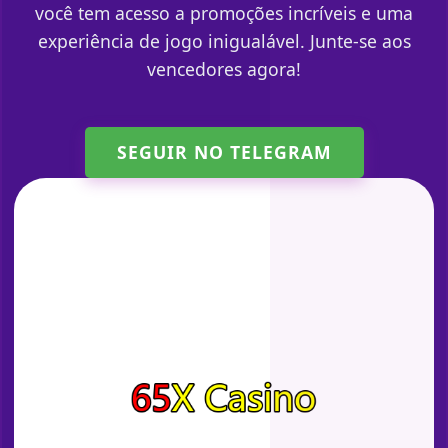
você tem acesso a promoções incríveis e uma
experiência de jogo inigualável. Junte-se aos
vencedores agora!
SEGUIR NO TELEGRAM