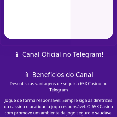
📱 Canal Oficial no Telegram!
📱 Benefícios do Canal
Descubra as vantagens de seguir a 65X Casino no
Telegram
Jogue de forma responsável: Sempre siga as diretrizes
do cassino e pratique o jogo responsável. O 65X Casino
com​ promove um ambiente de jogo seguro e saudável