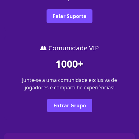
Falar Suporte
👥 Comunidade VIP
1000+
Junte-se a uma comunidade exclusiva de
jogadores e compartilhe experiências!
Entrar Grupo