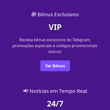
🎁 Bônus Exclusivos
VIP
Receba bônus exclusivos do Telegram,
promoções especiais e códigos promocionais
únicos!
Ver Bônus
📢 Notícias em Tempo Real
24/7