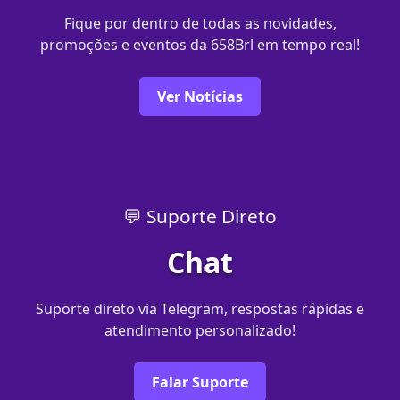
Fique por dentro de todas as novidades,
promoções e eventos da 658Brl em tempo real!
Ver Notícias
💬 Suporte Direto
Chat
Suporte direto via Telegram, respostas rápidas e
atendimento personalizado!
Falar Suporte