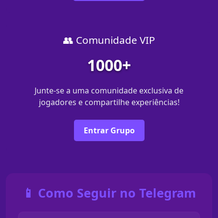
👥 Comunidade VIP
1000+
Junte-se a uma comunidade exclusiva de
jogadores e compartilhe experiências!
Entrar Grupo
📱 Como Seguir no Telegram