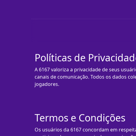
Políticas de Privacida
A 6167 valoriza a privacidade de seus usuá
canais de comunicação. Todos os dados cole
jogadores.
Termos e Condições
Os usuários da 6167 concordam em respeitar