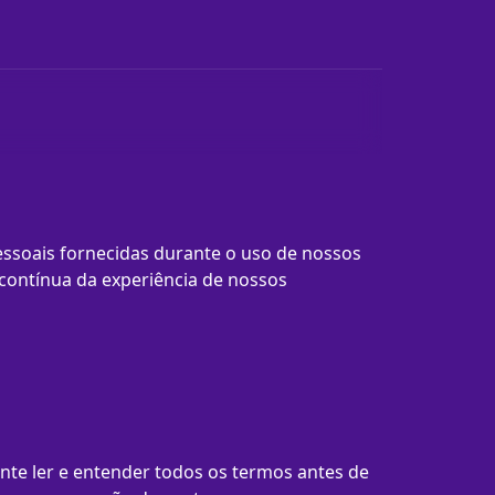
essoais fornecidas durante o uso de nossos
 contínua da experiência de nossos
nte ler e entender todos os termos antes de