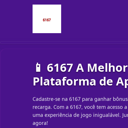
📱 6167 A Melhor
Plataforma de A
Cadastre-se na 6167 para ganhar bônus
recarga. Com a 6167, você tem acesso a
uma experiência de jogo inigualável. J
agora!