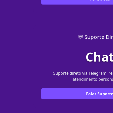
💬 Suporte Di
Cha
Suporte direto via Telegram, r
atendimento persona
Falar Suport