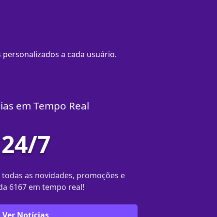
s personalizados a cada usuário.
cias em Tempo Real
24/7
e todas as novidades, promoções e
da 6167 em tempo real!
Ver Notícias