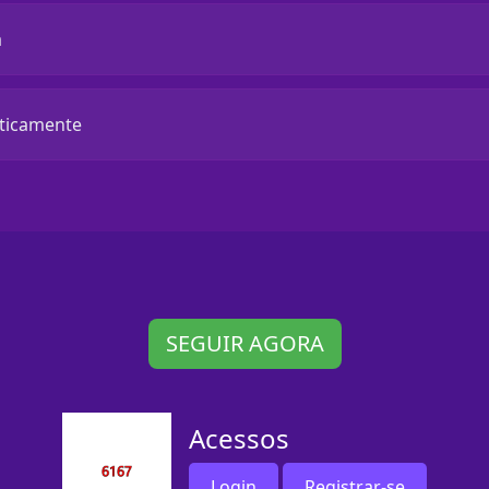
a
aticamente
SEGUIR AGORA
Acessos
Login
Registrar-se