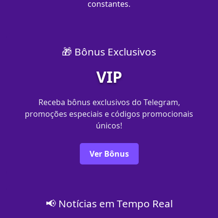
constantes.
🎁 Bônus Exclusivos
VIP
Receba bônus exclusivos do Telegram,
promoções especiais e códigos promocionais
únicos!
Ver Bônus
📢 Notícias em Tempo Real