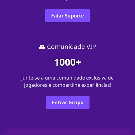
Falar Suporte
👥 Comunidade VIP
1000+
Junte-se a uma comunidade exclusiva de
jogadores e compartilhe experiências!
Entrar Grupo