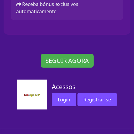
🎁 Receba bônus exclusivos
automaticamente
SEGUIR AGORA
Acessos
Login
Registrar-se