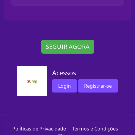
SEGUIR AGORA
Acessos
Login
Registrar-se
Políticas de Privacidade
Termos e Condições