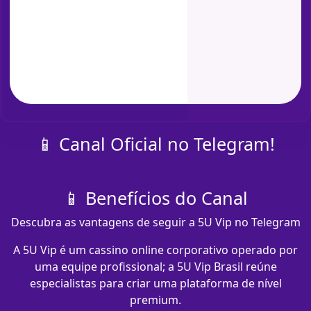
📱 Canal Oficial no Telegram!
📱 Benefícios do Canal
Descubra as vantagens de seguir a 5U Vip no Telegram
A 5U Vip é um cassino online corporativo operado por
uma equipe profissional; a 5U Vip Brasil reúne
especialistas para criar uma plataforma de nível
premium.