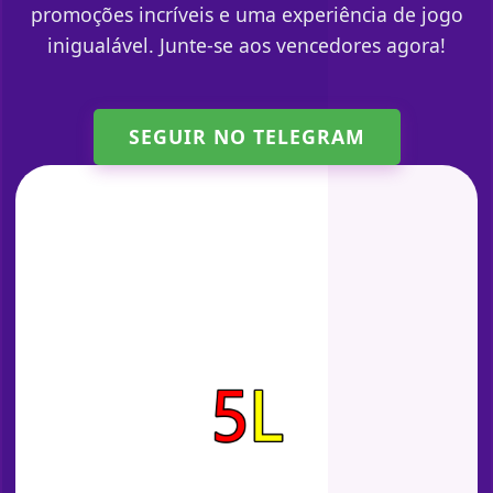
promoções incríveis e uma experiência de jogo
inigualável. Junte-se aos vencedores agora!
SEGUIR NO TELEGRAM