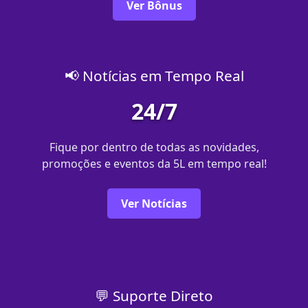
Ver Bônus
📢 Notícias em Tempo Real
24/7
Fique por dentro de todas as novidades,
promoções e eventos da 5L em tempo real!
Ver Notícias
💬 Suporte Direto