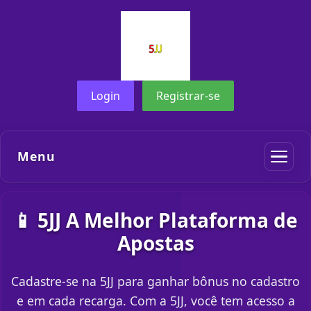
Login
Registrar-se
Menu
📱 5JJ A Melhor Plataforma de
Apostas
Cadastre-se na 5JJ para ganhar bônus no cadastro
e em cada recarga. Com a 5JJ, você tem acesso a