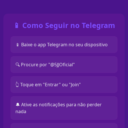
📱 Como Seguir no Telegram
📱 Baixe o app Telegram no seu dispositivo
🔍 Procure por "@5JJOficial"
👆 Toque em "Entrar" ou "Join"
🔔 Ative as notificações para não perder
nada