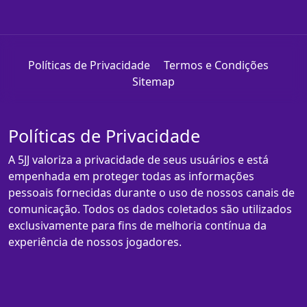
Políticas de Privacidade
Termos e Condições
Sitemap
Políticas de Privacidade
A 5JJ valoriza a privacidade de seus usuários e está
empenhada em proteger todas as informações
pessoais fornecidas durante o uso de nossos canais de
comunicação. Todos os dados coletados são utilizados
exclusivamente para fins de melhoria contínua da
experiência de nossos jogadores.