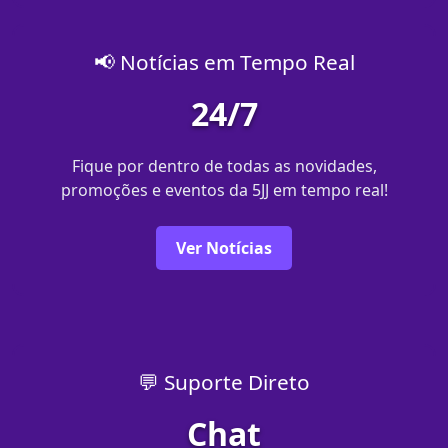
📢 Notícias em Tempo Real
24/7
Fique por dentro de todas as novidades,
promoções e eventos da 5JJ em tempo real!
Ver Notícias
💬 Suporte Direto
Chat