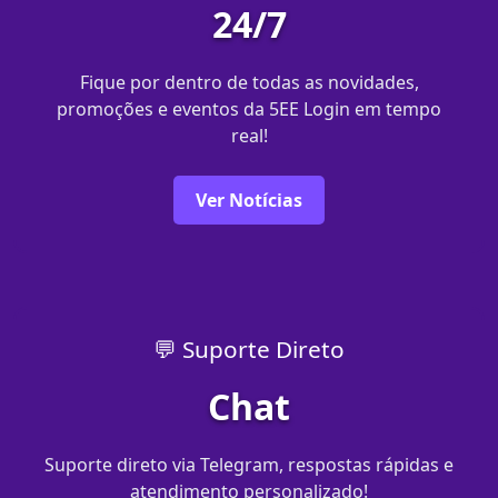
24/7
Fique por dentro de todas as novidades,
promoções e eventos da 5EE Login em tempo
real!
Ver Notícias
💬 Suporte Direto
Chat
Suporte direto via Telegram, respostas rápidas e
atendimento personalizado!