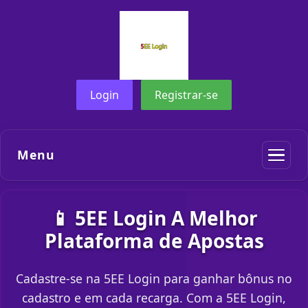
Login
Registrar-se
Menu
📱 5EE Login A Melhor
Plataforma de Apostas
Cadastre-se na 5EE Login para ganhar bônus no
cadastro e em cada recarga. Com a 5EE Login,