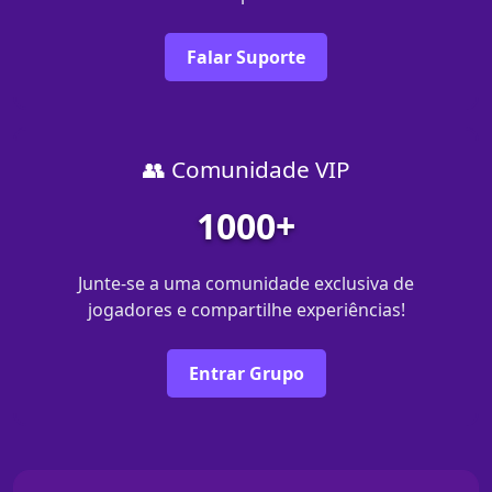
Falar Suporte
👥 Comunidade VIP
1000+
Junte-se a uma comunidade exclusiva de
jogadores e compartilhe experiências!
Entrar Grupo