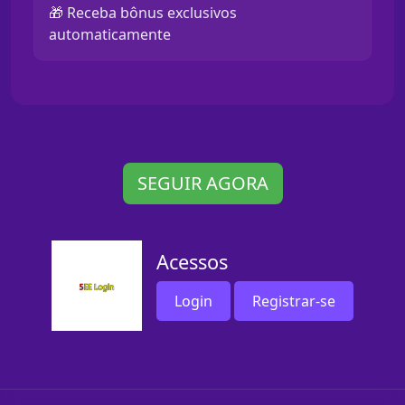
🎁 Receba bônus exclusivos
automaticamente
SEGUIR AGORA
Acessos
Login
Registrar-se