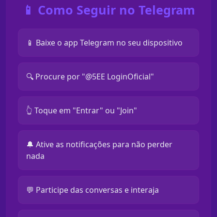
📱 Como Seguir no Telegram
📱 Baixe o app Telegram no seu dispositivo
🔍 Procure por "@5EE LoginOficial"
👆 Toque em "Entrar" ou "Join"
🔔 Ative as notificações para não perder
nada
💬 Participe das conversas e interaja