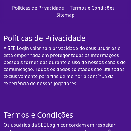
Políticas de Privacidade
Termos e Condições
Sitemap
Políticas de Privacidade
A 5EE Login valoriza a privacidade de seus usuários e
está empenhada em proteger todas as informações
pessoais fornecidas durante o uso de nossos canais de
comunicação. Todos os dados coletados são utilizados
exclusivamente para fins de melhoria contínua da
experiência de nossos jogadores.
Termos e Condições
Os usuários da 5EE Login concordam em respeitar