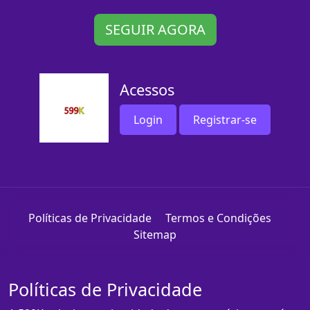
SEGUIR AGORA
Acessos
Login
Registrar-se
Políticas de Privacidade
Termos e Condições
Sitemap
Políticas de Privacidade