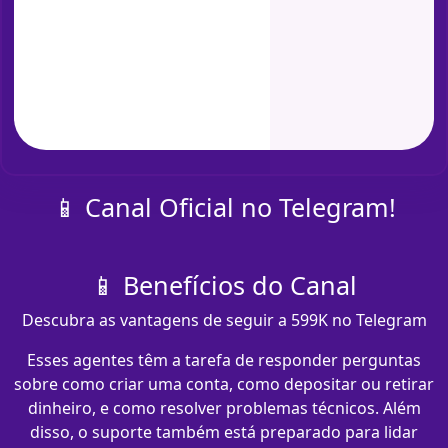
📱 Canal Oficial no Telegram!
📱 Benefícios do Canal
Descubra as vantagens de seguir a 599K no Telegram
Esses agentes têm a tarefa de responder perguntas
sobre como criar uma conta, como depositar ou retirar
dinheiro, e como resolver problemas técnicos. Além
disso, o suporte também está preparado para lidar