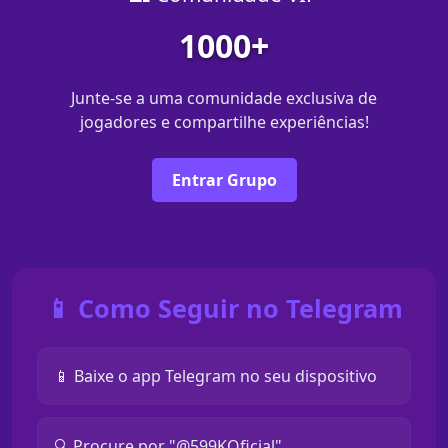
1000+
Junte-se a uma comunidade exclusiva de
jogadores e compartilhe experiências!
Entrar Grupo
📱 Como Seguir no Telegram
📱 Baixe o app Telegram no seu dispositivo
🔍 Procure por "@599KOficial"