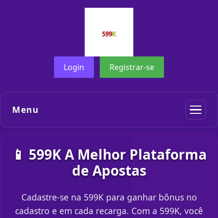
Login
Registrar-se
Menu
📱 599K A Melhor Plataforma
de Apostas
Cadastre-se na 599K para ganhar bônus no
cadastro e em cada recarga. Com a 599K, você