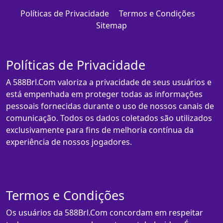
Políticas de Privacidade
Termos e Condições
Sitemap
Políticas de Privacidade
A 588Brl.Com valoriza a privacidade de seus usuários e
está empenhada em proteger todas as informações
pessoais fornecidas durante o uso de nossos canais de
comunicação. Todos os dados coletados são utilizados
exclusivamente para fins de melhoria contínua da
experiência de nossos jogadores.
Termos e Condições
Os usuários da 588Brl.Com concordam em respeitar