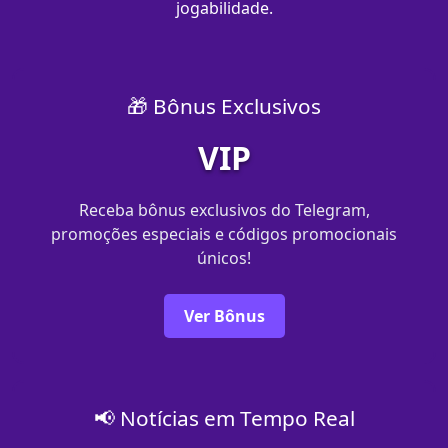
jogabilidade.
🎁 Bônus Exclusivos
VIP
Receba bônus exclusivos do Telegram,
promoções especiais e códigos promocionais
únicos!
Ver Bônus
📢 Notícias em Tempo Real