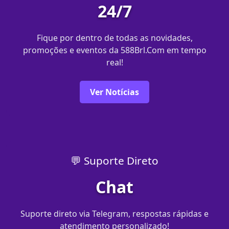
24/7
Fique por dentro de todas as novidades,
promoções e eventos da 588Brl.Com em tempo
real!
Ver Notícias
💬 Suporte Direto
Chat
Suporte direto via Telegram, respostas rápidas e
atendimento personalizado!