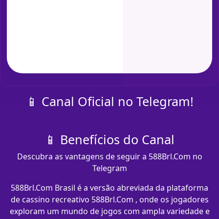
📱 Canal Oficial no Telegram!
📱 Benefícios do Canal
Descubra as vantagens de seguir a 588Brl.Com no
Telegram
588Brl.Com Brasil é a versão abreviada da plataforma
de cassino recreativo 588Brl.Com , onde os jogadores
exploram um mundo de jogos com ampla variedade e