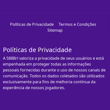
Políticas de Privacidade
Termos e Condições
Sitemap
Políticas de Privacidade
A 588Brl valoriza a privacidade de seus usuários e está
empenhada em proteger todas as informações
pessoais fornecidas durante o uso de nossos canais de
comunicação. Todos os dados coletados são utilizados
exclusivamente para fins de melhoria contínua da
experiência de nossos jogadores.