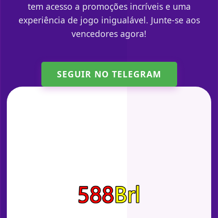
tem acesso a promoções incríveis e uma
experiência de jogo inigualável. Junte-se aos
vencedores agora!
SEGUIR NO TELEGRAM