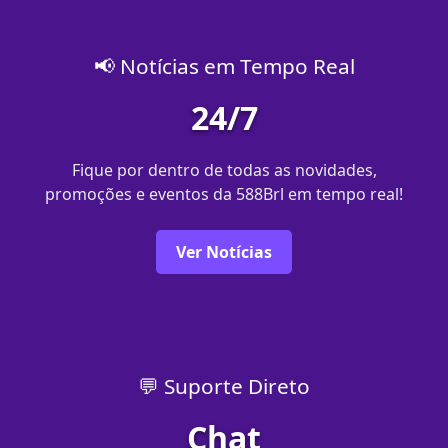
📢 Notícias em Tempo Real
24/7
Fique por dentro de todas as novidades,
promoções e eventos da 588Brl em tempo real!
Ver Notícias
💬 Suporte Direto
Chat