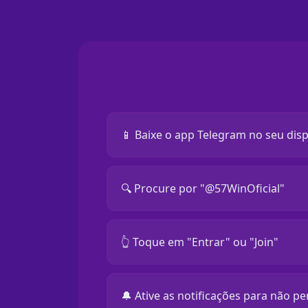
📱 Baixe o app Telegram no seu disp
🔍 Procure por "@57WinOficial"
👆 Toque em "Entrar" ou "Join"
🔔 Ative as notificações para não p