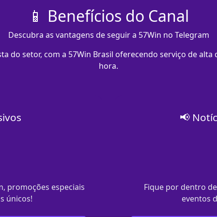
📱 Benefícios do Canal
Descubra as vantagens de seguir a 57Win no Telegram
sta do setor, com a 57Win Brasil oferecendo serviço de alta
hora.
sivos
📢 Notí
m, promoções especiais
Fique por dentro d
s únicos!
eventos d