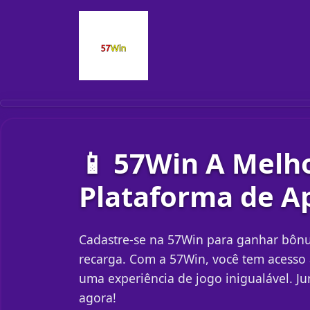
📱 57Win A Melh
Plataforma de A
Cadastre-se na 57Win para ganhar bônu
recarga. Com a 57Win, você tem acesso 
uma experiência de jogo inigualável. J
agora!