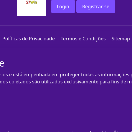
Login
Registrar-se
Políticas de Privacidade
Termos e Condições
Sitemap
de
ários e está empenhada em proteger todas as informações 
os coletados são utilizados exclusivamente para fins de m