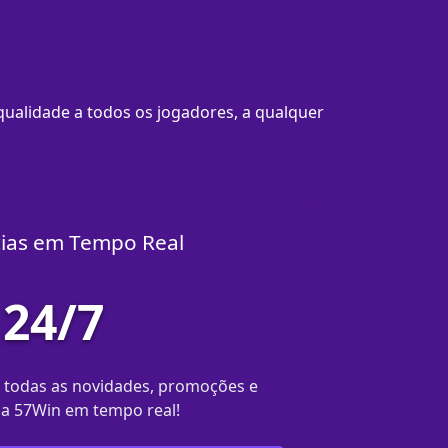
 qualidade a todos os jogadores, a qualquer
cias em Tempo Real
24/7
e todas as novidades, promoções e
a 57Win em tempo real!