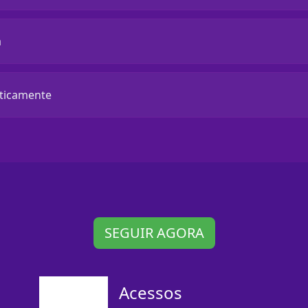
a
aticamente
SEGUIR AGORA
Acessos