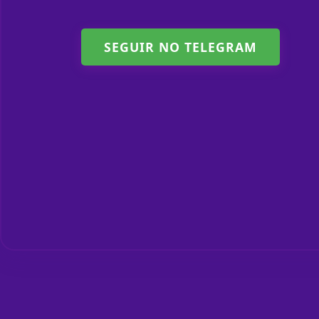
SEGUIR NO TELEGRAM