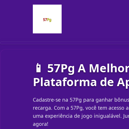
📱 57Pg A Melho
Plataforma de A
Cadastre-se na 57Pg para ganhar bônus
recarga. Com a 57Pg, você tem acesso a
uma experiência de jogo inigualável. J
agora!