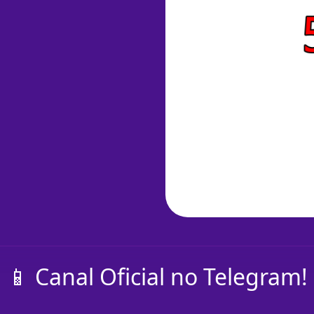
📱 Canal Oficial no Telegram!