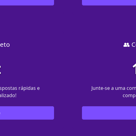
reto
👥 
t
espostas rápidas e
Junte-se a uma com
lizado!
compa
e