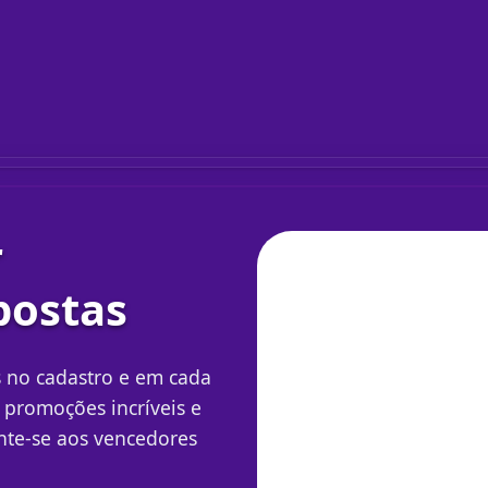
r
postas
 no cadastro e em cada
 promoções incríveis e
unte-se aos vencedores