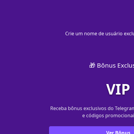
Crie um nome de usuário excl
🎁 Bônus Exclu
VIP
Receba bônus exclusivos do Telegra
e códigos promocionai
Ver Bônus