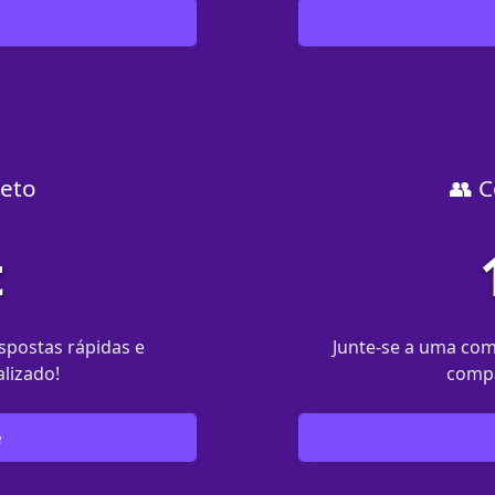
reto
👥 
t
espostas rápidas e
Junte-se a uma com
lizado!
compa
e