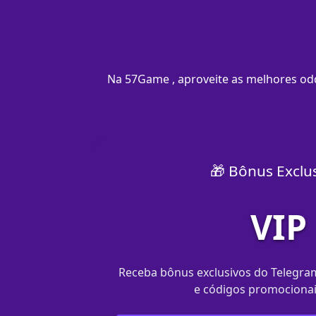
Na 57Game , aproveite as melhores od
🎁 Bônus Exclu
VIP
Receba bônus exclusivos do Telegra
e códigos promocionai