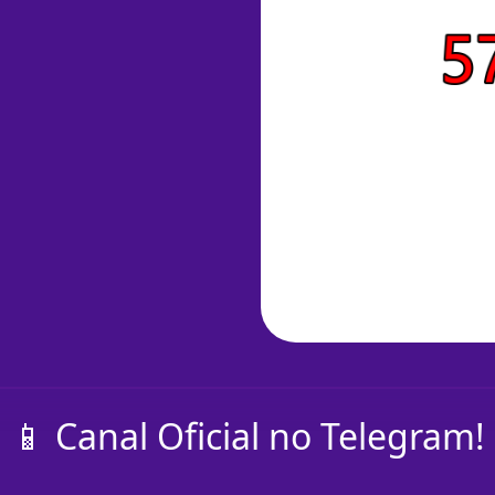
📱 Canal Oficial no Telegram!