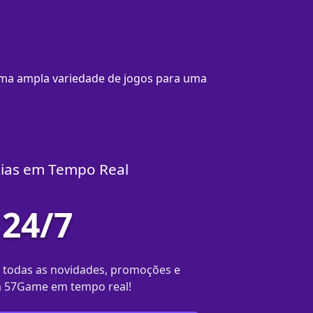
uma ampla variedade de jogos para uma
cias em Tempo Real
24/7
e todas as novidades, promoções e
a 57Game em tempo real!