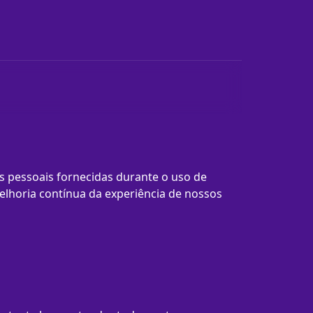
s pessoais fornecidas durante o uso de
elhoria contínua da experiência de nossos