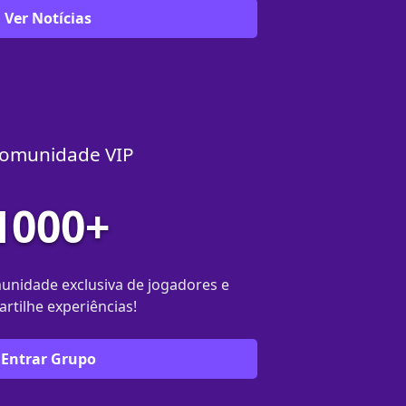
Ver Notícias
Comunidade VIP
1000+
unidade exclusiva de jogadores e
rtilhe experiências!
Entrar Grupo