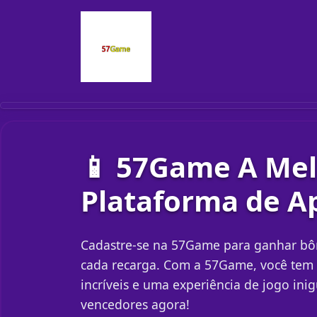
📱 57Game A Me
Plataforma de A
Cadastre-se na 57Game para ganhar bô
cada recarga. Com a 57Game, você tem
incríveis e uma experiência de jogo inig
vencedores agora!