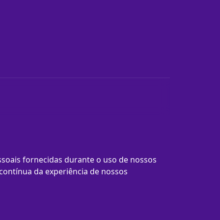
ssoais fornecidas durante o uso de nossos
 contínua da experiência de nossos