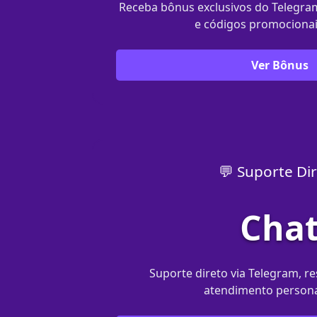
Receba bônus exclusivos do Telegra
e códigos promocionai
Ver Bônus
💬 Suporte Di
Cha
Suporte direto via Telegram, r
atendimento persona