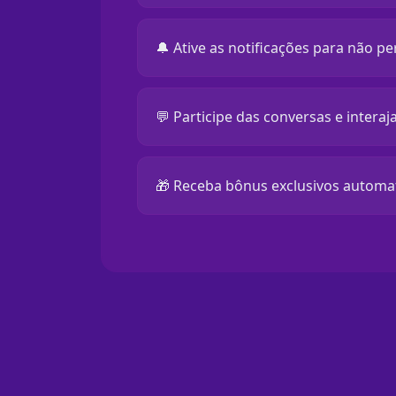
🔔 Ative as notificações para não p
💬 Participe das conversas e interaj
🎁 Receba bônus exclusivos autom