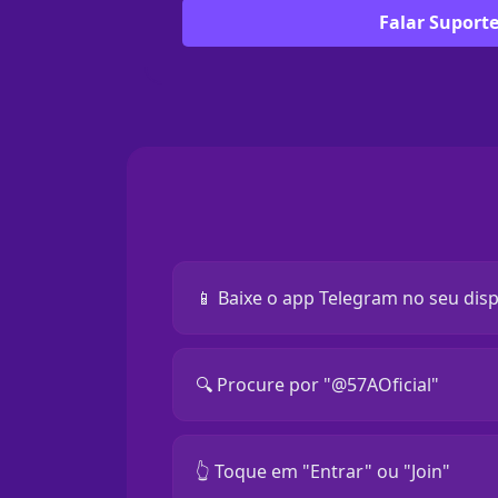
Falar Suport
📱 Baixe o app Telegram no seu disp
🔍 Procure por "@57AOficial"
👆 Toque em "Entrar" ou "Join"