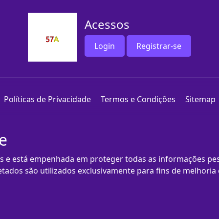
Acessos
Login
Registrar-se
Políticas de Privacidade
Termos e Condições
Sitemap
de
ios e está empenhada em proteger todas as informações pe
tados são utilizados exclusivamente para fins de melhoria