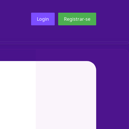
Login
Registrar-se