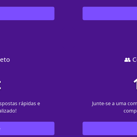
reto
👥 
t
espostas rápidas e
Junte-se a uma com
lizado!
compa
e