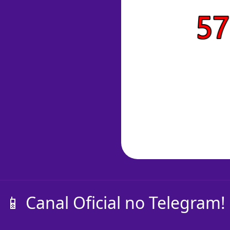
📱 Canal Oficial no Telegram!