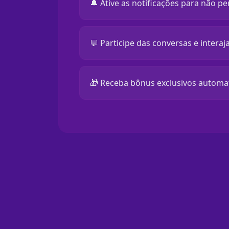
🔔 Ative as notificações para não p
💬 Participe das conversas e interaj
🎁 Receba bônus exclusivos autom