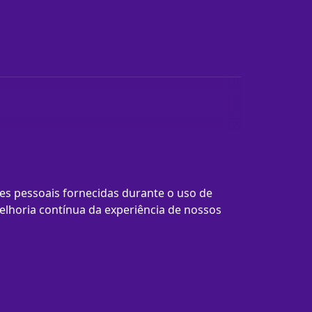
es pessoais fornecidas durante o uso de
elhoria contínua da experiência de nossos