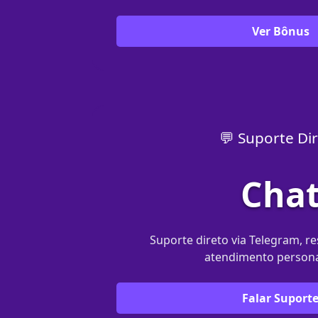
Ver Bônus
💬 Suporte Di
Cha
Suporte direto via Telegram, r
atendimento persona
Falar Suport