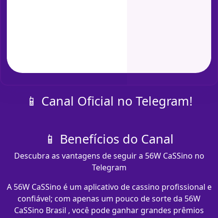
📱 Canal Oficial no Telegram!
📱 Benefícios do Canal
Descubra as vantagens de seguir a 56W CaSSino no
Telegram
A 56W CaSSino é um aplicativo de cassino profissional e
confiável; com apenas um pouco de sorte da 56W
CaSSino Brasil , você pode ganhar grandes prêmios