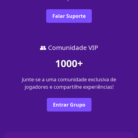
Falar Suporte
👥 Comunidade VIP
1000+
Junte-se a uma comunidade exclusiva de
jogadores e compartilhe experiências!
Entrar Grupo