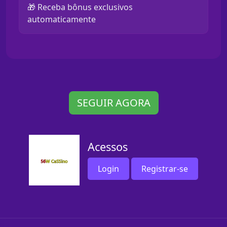
🎁 Receba bônus exclusivos
automaticamente
SEGUIR AGORA
Acessos
Login
Registrar-se