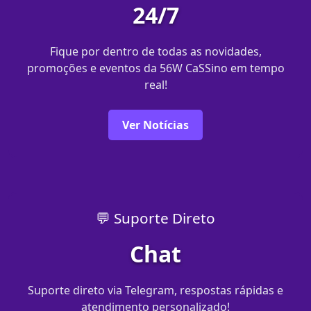
24/7
Fique por dentro de todas as novidades,
promoções e eventos da 56W CaSSino em tempo
real!
Ver Notícias
💬 Suporte Direto
Chat
Suporte direto via Telegram, respostas rápidas e
atendimento personalizado!