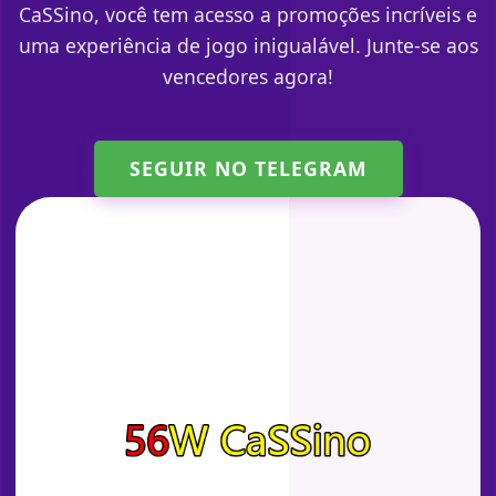
CaSSino, você tem acesso a promoções incríveis e
uma experiência de jogo inigualável. Junte-se aos
vencedores agora!
SEGUIR NO TELEGRAM