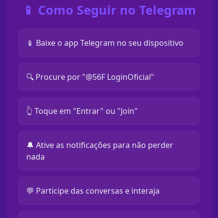
📱 Como Seguir no Telegram
📱 Baixe o app Telegram no seu dispositivo
🔍 Procure por "@56F LoginOficial"
👆 Toque em "Entrar" ou "Join"
🔔 Ative as notificações para não perder
nada
💬 Participe das conversas e interaja