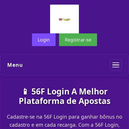
Login
Registrar-se
Menu
📱 56F Login A Melhor
Plataforma de Apostas
Cadastre-se na 56F Login para ganhar bônus no
cadastro e em cada recarga. Com a 56F Login,