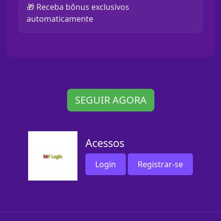
🎁 Receba bônus exclusivos
automaticamente
SEGUIR AGORA
Acessos
Login
Registrar-se