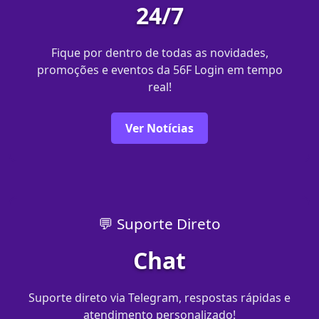
24/7
Fique por dentro de todas as novidades,
promoções e eventos da 56F Login em tempo
real!
Ver Notícias
💬 Suporte Direto
Chat
Suporte direto via Telegram, respostas rápidas e
atendimento personalizado!