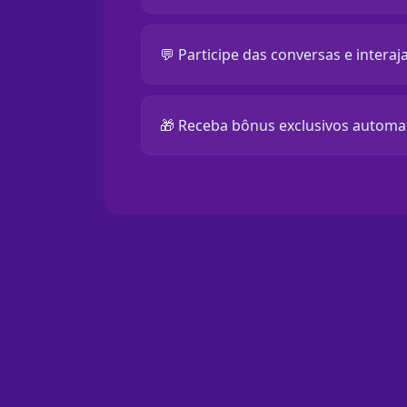
💬 Participe das conversas e interaj
🎁 Receba bônus exclusivos autom