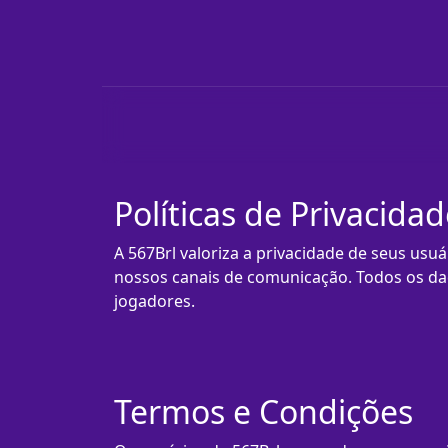
Políticas de Privacida
A 567Brl valoriza a privacidade de seus us
nossos canais de comunicação. Todos os dad
jogadores.
Termos e Condições