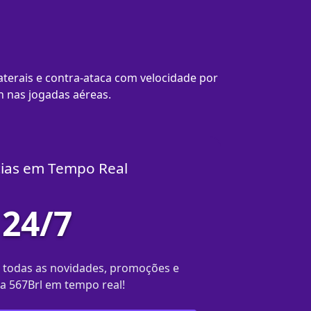
laterais e contra-ataca com velocidade por
 nas jogadas aéreas.
cias em Tempo Real
24/7
e todas as novidades, promoções e
a 567Brl em tempo real!