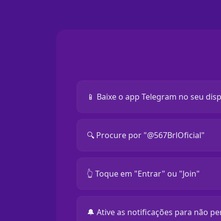
📱 Baixe o app Telegram no seu disp
🔍 Procure por "@567BrlOficial"
👆 Toque em "Entrar" ou "Join"
🔔 Ative as notificações para não p