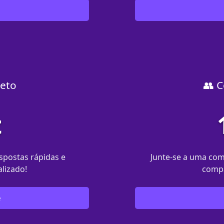
reto
👥 
t
espostas rápidas e
Junte-se a uma com
lizado!
compa
e