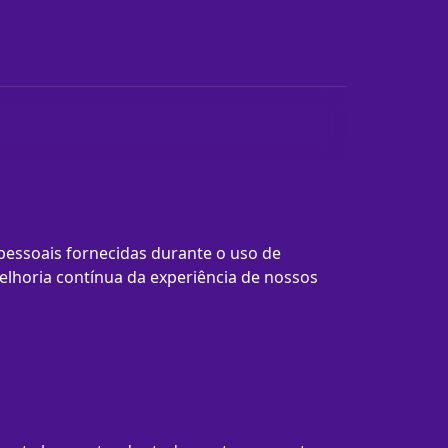
pessoais fornecidas durante o uso de
elhoria contínua da experiência de nossos