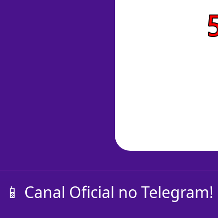
📱 Canal Oficial no Telegram!