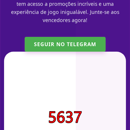
tem acesso a promoções incríveis e uma
experiência de jogo inigualável. Junte-se aos
vencedores agora!
SEGUIR NO TELEGRAM