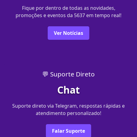
Fique por dentro de todas as novidades,
promoções e eventos da 5637 em tempo real!
Ver Notícias
💬 Suporte Direto
Chat
Suporte direto via Telegram, respostas rápidas e
atendimento personalizado!
Falar Suporte