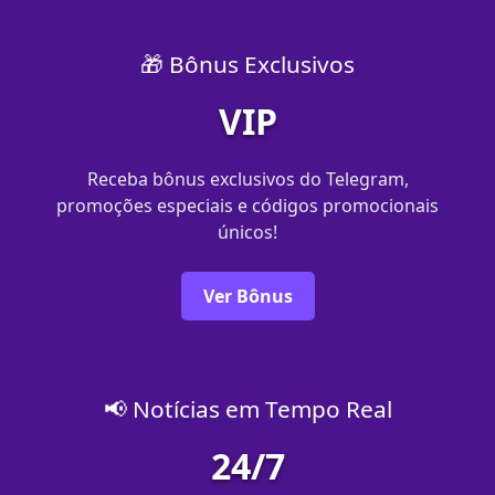
🎁 Bônus Exclusivos
VIP
Receba bônus exclusivos do Telegram,
promoções especiais e códigos promocionais
únicos!
Ver Bônus
📢 Notícias em Tempo Real
24/7