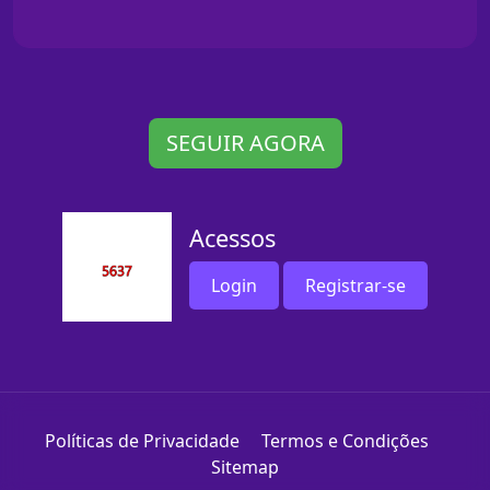
SEGUIR AGORA
Acessos
Login
Registrar-se
Políticas de Privacidade
Termos e Condições
Sitemap