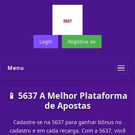
Login
Registrar-se
Menu
📱 5637 A Melhor Plataforma
de Apostas
Cadastre-se na 5637 para ganhar bônus no
cadastro e em cada recarga. Com a 5637, você