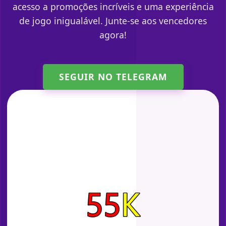
acesso a promoções incríveis e uma experiência
de jogo inigualável. Junte-se aos vencedores
agora!
SEGUIR NO TELEGRAM