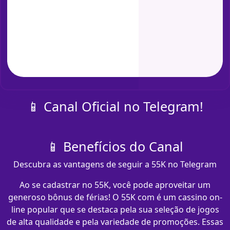
📱 Canal Oficial no Telegram!
📱 Benefícios do Canal
Descubra as vantagens de seguir a 55K no Telegram
Ao se cadastrar no 55K, você pode aproveitar um
generoso bônus de férias! O 55K com​ é um cassino on-
line popular que se destaca pela sua seleção de jogos
de alta qualidade e pela variedade de promoções. Essas