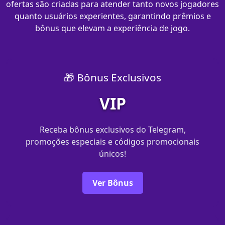
ofertas são criadas para atender tanto novos jogadores
quanto usuários experientes, garantindo prêmios e
bônus que elevam a experiência de jogo.
🎁 Bônus Exclusivos
VIP
Receba bônus exclusivos do Telegram,
promoções especiais e códigos promocionais
únicos!
Ver Bônus