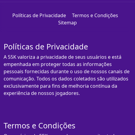
Políticas de Privacidade
Termos e Condições
Sitemap
Políticas de Privacidade
A 55K valoriza a privacidade de seus usuários e está
empenhada em proteger todas as informações
pessoais fornecidas durante o uso de nossos canais de
comunicação. Todos os dados coletados são utilizados
exclusivamente para fins de melhoria contínua da
experiência de nossos jogadores.
Termos e Condições