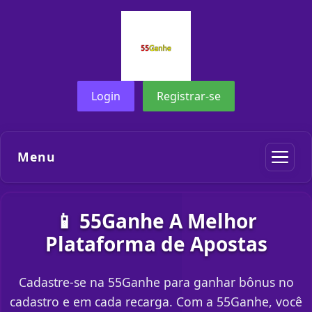
Login
Registrar-se
Menu
📱 55Ganhe A Melhor
Plataforma de Apostas
Cadastre-se na 55Ganhe para ganhar bônus no
cadastro e em cada recarga. Com a 55Ganhe, você