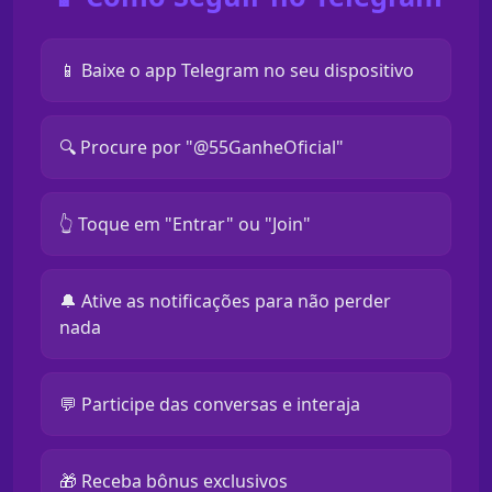
📱 Baixe o app Telegram no seu dispositivo
🔍 Procure por "@55GanheOficial"
👆 Toque em "Entrar" ou "Join"
🔔 Ative as notificações para não perder
nada
💬 Participe das conversas e interaja
🎁 Receba bônus exclusivos