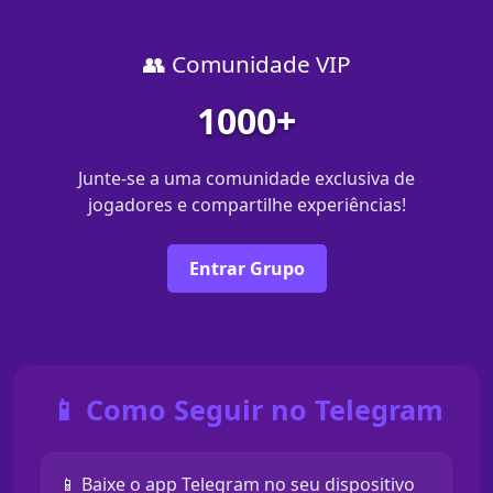
👥 Comunidade VIP
1000+
Junte-se a uma comunidade exclusiva de
jogadores e compartilhe experiências!
Entrar Grupo
📱 Como Seguir no Telegram
📱 Baixe o app Telegram no seu dispositivo