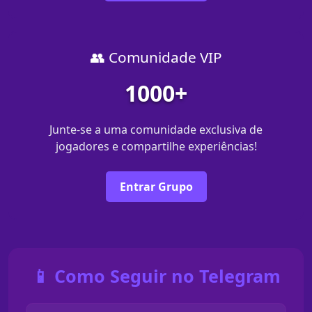
👥 Comunidade VIP
1000+
Junte-se a uma comunidade exclusiva de
jogadores e compartilhe experiências!
Entrar Grupo
📱 Como Seguir no Telegram