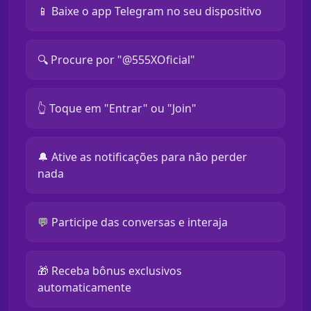
📱 Baixe o app Telegram no seu dispositivo
🔍 Procure por "@555XOficial"
👆 Toque em "Entrar" ou "Join"
🔔 Ative as notificações para não perder
nada
💬 Participe das conversas e interaja
🎁 Receba bônus exclusivos
automaticamente