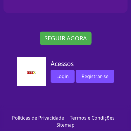
SEGUIR AGORA
Acessos
Login
Registrar-se
Políticas de Privacidade
Termos e Condições
Sitemap