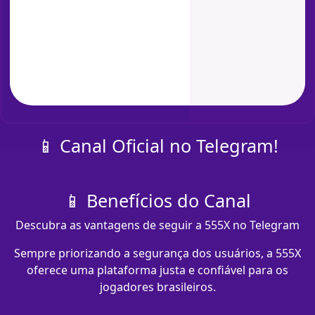
📱 Canal Oficial no Telegram!
📱 Benefícios do Canal
Descubra as vantagens de seguir a 555X no Telegram
Sempre priorizando a segurança dos usuários, a 555X
oferece uma plataforma justa e confiável para os
jogadores brasileiros.