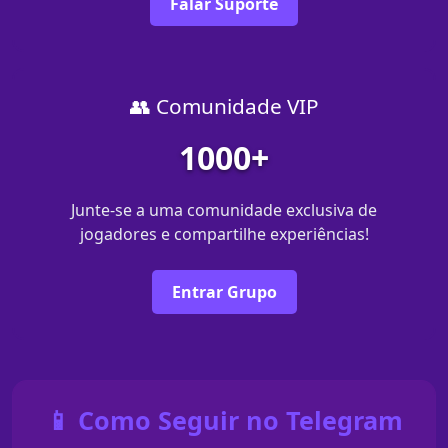
Falar Suporte
👥 Comunidade VIP
1000+
Junte-se a uma comunidade exclusiva de
jogadores e compartilhe experiências!
Entrar Grupo
📱 Como Seguir no Telegram