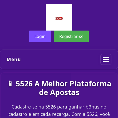
Login
Registrar-se
Menu
📱 5526 A Melhor Plataforma
de Apostas
Cadastre-se na 5526 para ganhar bônus no
cadastro e em cada recarga. Com a 5526, você