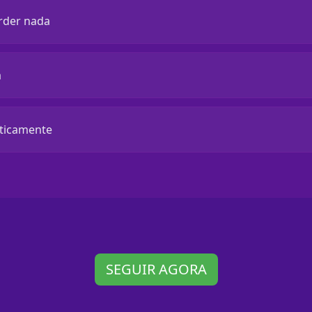
erder nada
a
aticamente
SEGUIR AGORA