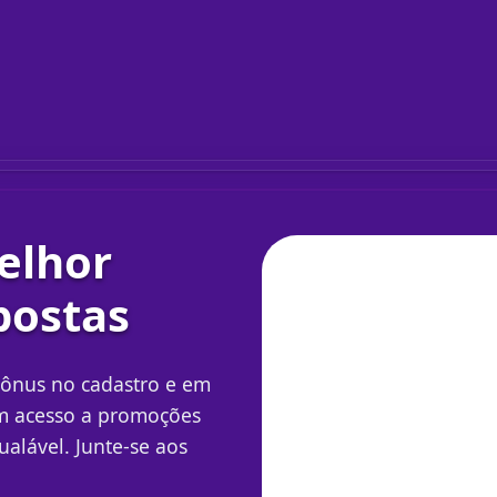
elhor
postas
bônus no cadastro e em
em acesso a promoções
ualável. Junte-se aos