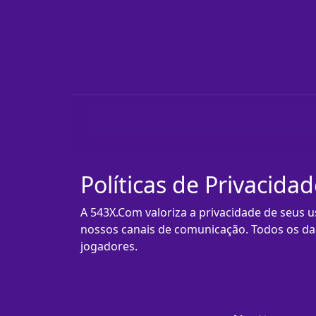
Políticas de Privacida
A 543X.Com valoriza a privacidade de seus 
nossos canais de comunicação. Todos os dad
jogadores.