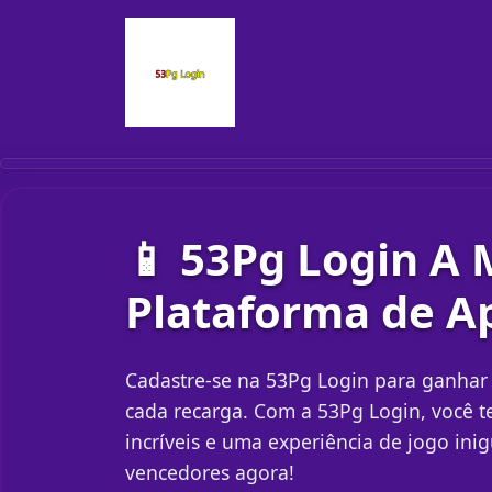
📱 53Pg Login A 
Plataforma de A
Cadastre-se na 53Pg Login para ganhar
cada recarga. Com a 53Pg Login, você 
incríveis e uma experiência de jogo inig
vencedores agora!