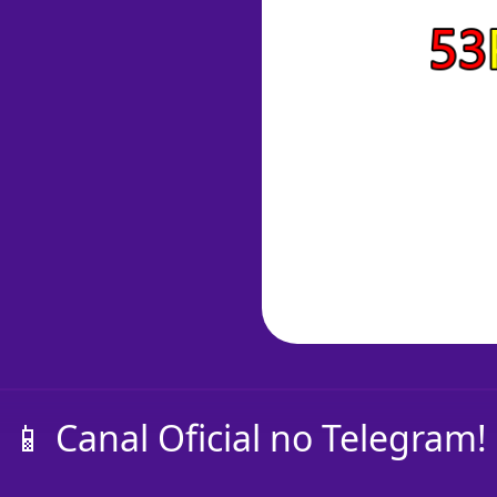
📱 Canal Oficial no Telegram!