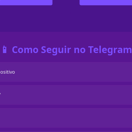
📱 Como Seguir no Telegram
ositivo
"