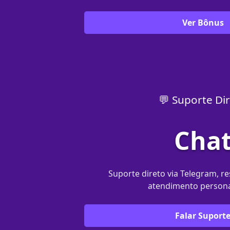
Ver Bônus
💬 Suporte Di
Cha
Suporte direto via Telegram, r
atendimento persona
Falar Suport