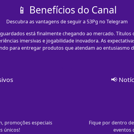
📱 Benefícios do Canal
Descubra as vantagens de seguir a 53Pg no Telegram
guardados está finalmente chegando ao mercado. Títulos co
iências imersivas e jogabilidade inovadora. As expectativas
do para entregar produtos que atendam ao entusiasmo do
sivos
📢 Notí
m, promoções especiais
Fique por dentro d
s únicos!
eventos 