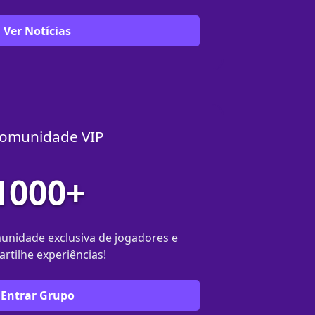
Ver Notícias
Comunidade VIP
1000+
unidade exclusiva de jogadores e
rtilhe experiências!
Entrar Grupo