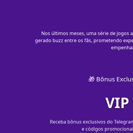
Nos últimos meses, uma série de jogos a
gerado buzz entre os fãs, prometendo exper
empenhan
🎁 Bônus Exclu
VIP
Receba bônus exclusivos do Telegra
e códigos promocionai