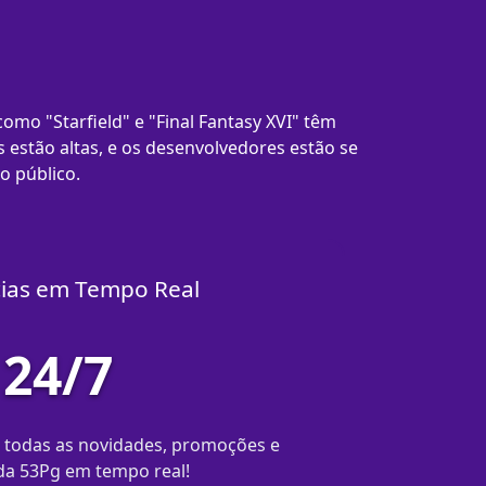
mo "Starfield" e "Final Fantasy XVI" têm
 estão altas, e os desenvolvedores estão se
 público.
cias em Tempo Real
24/7
e todas as novidades, promoções e
da 53Pg em tempo real!