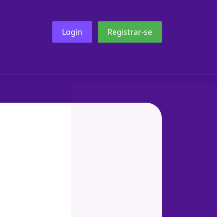
Login
Registrar-se