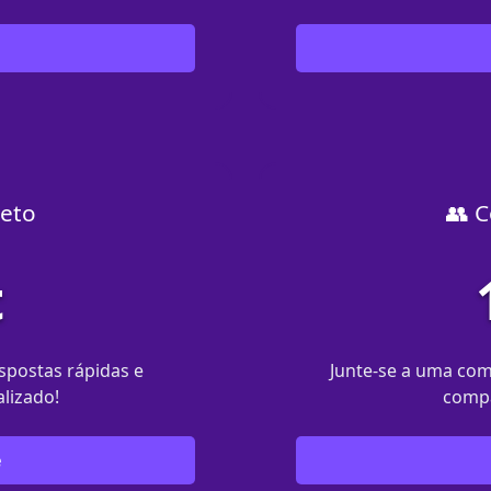
reto
👥 
t
espostas rápidas e
Junte-se a uma com
lizado!
compa
e