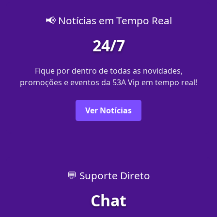
📢 Notícias em Tempo Real
24/7
Fique por dentro de todas as novidades,
promoções e eventos da 53A Vip em tempo real!
Ver Notícias
💬 Suporte Direto
Chat