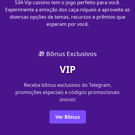
53A Vip cassino tem o jogo perfeito para você.
Experimente a emoção dos caça-níqueis e aproveite as
diversas opções de temas, recursos e prêmios que
esperam por você.
🎁 Bônus Exclusivos
VIP
Receba bônus exclusivos do Telegram,
promoções especiais e códigos promocionais
únicos!
Ver Bônus