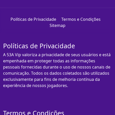
Políticas de Privacidade
Termos e Condições
Sitemap
Políticas de Privacidade
A 53A Vip valoriza a privacidade de seus usuários e está
empenhada em proteger todas as informações
pessoais fornecidas durante o uso de nossos canais de
comunicação. Todos os dados coletados são utilizados
exclusivamente para fins de melhoria contínua da
experiência de nossos jogadores.
Termos e Condições