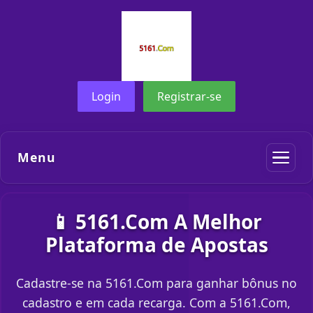
Login
Registrar-se
Menu
📱 5161.Com A Melhor
Plataforma de Apostas
Cadastre-se na 5161.Com para ganhar bônus no
cadastro e em cada recarga. Com a 5161.Com,