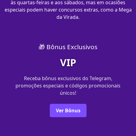
às quartas-feiras e aos sábados, mas em ocasiões
especiais podem haver concursos extras, como a Mega
da Virada.
🎁 Bônus Exclusivos
VIP
Receba bônus exclusivos do Telegram,
promoções especiais e códigos promocionais
únicos!
Ver Bônus