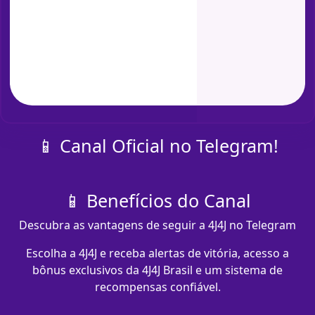
📱 Canal Oficial no Telegram!
📱 Benefícios do Canal
Descubra as vantagens de seguir a 4J4J no Telegram
Escolha a 4J4J e receba alertas de vitória, acesso a
bônus exclusivos da 4J4J Brasil e um sistema de
recompensas confiável.