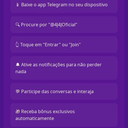
📱 Baixe o app Telegram no seu dispositivo
🔍 Procure por "@4J4JOficial"
👆 Toque em "Entrar" ou "Join"
🔔 Ative as notificações para não perder
nada
💬 Participe das conversas e interaja
🎁 Receba bônus exclusivos
automaticamente