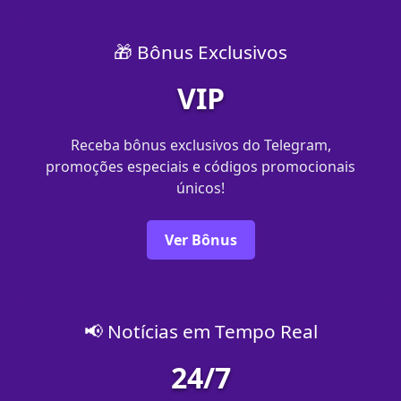
🎁 Bônus Exclusivos
VIP
Receba bônus exclusivos do Telegram,
promoções especiais e códigos promocionais
únicos!
Ver Bônus
📢 Notícias em Tempo Real
24/7