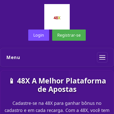
Login
Registrar-se
Menu
📱 48X A Melhor Plataforma
de Apostas
Cadastre-se na 48X para ganhar bônus no
cadastro e em cada recarga. Com a 48X, você tem