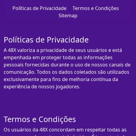
Políticas de Privacidade
Termos e Condições
Sitemap
Políticas de Privacidade
A 48X valoriza a privacidade de seus usuários e está
empenhada em proteger todas as informações
pessoais fornecidas durante o uso de nossos canais de
comunicação. Todos os dados coletados são utilizados
exclusivamente para fins de melhoria contínua da
experiência de nossos jogadores.
Termos e Condições
Os usuários da 48X concordam em respeitar todas as