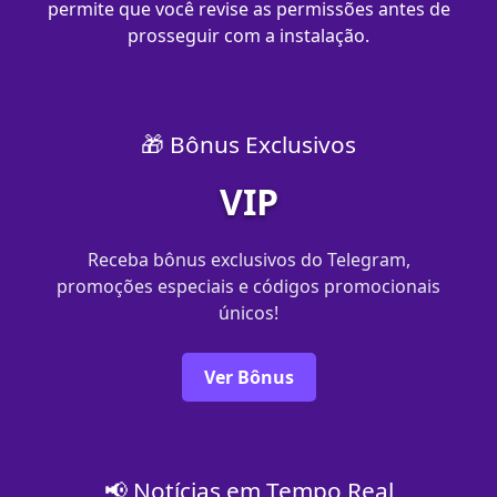
permite que você revise as permissões antes de
prosseguir com a instalação.
🎁 Bônus Exclusivos
VIP
Receba bônus exclusivos do Telegram,
promoções especiais e códigos promocionais
únicos!
Ver Bônus
📢 Notícias em Tempo Real