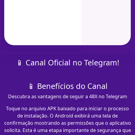
📱 Canal Oficial no Telegram!
📱 Benefícios do Canal
Descubra as vantagens de seguir a 48X no Telegram
Toque no arquivo APK baixado para iniciar o processo
de instalação. O Android exibirá uma tela de
confirmação mostrando as permissões que o aplicativo
solicita. Esta é uma etapa importante de segurança que