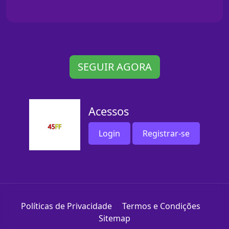
SEGUIR AGORA
Acessos
Login
Registrar-se
Políticas de Privacidade
Termos e Condições
Sitemap