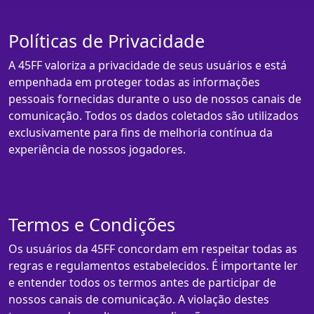
Políticas de Privacidade
A 45FF valoriza a privacidade de seus usuários e está
empenhada em proteger todas as informações
pessoais fornecidas durante o uso de nossos canais de
comunicação. Todos os dados coletados são utilizados
exclusivamente para fins de melhoria contínua da
experiência de nossos jogadores.
Termos e Condições
Os usuários da 45FF concordam em respeitar todas as
regras e regulamentos estabelecidos. É importante ler
e entender todos os termos antes de participar de
nossos canais de comunicação. A violação destes