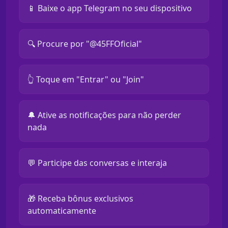
📱 Baixe o app Telegram no seu dispositivo
🔍 Procure por "@45FFOficial"
👆 Toque em "Entrar" ou "Join"
🔔 Ative as notificações para não perder
nada
💬 Participe das conversas e interaja
🎁 Receba bônus exclusivos
automaticamente