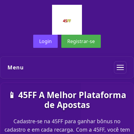
Login
Registrar-se
Menu
📱 45FF A Melhor Plataforma
de Apostas
Cadastre-se na 45FF para ganhar bônus no
cadastro e em cada recarga. Com a 45FF, você tem