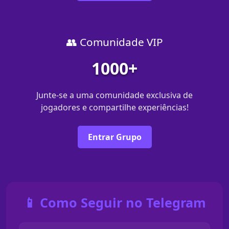
👥 Comunidade VIP
1000+
Junte-se a uma comunidade exclusiva de
jogadores e compartilhe experiências!
Entrar Grupo
📱 Como Seguir no Telegram