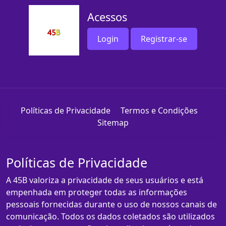
Acessos
Login
Registrar-se
Políticas de Privacidade
Termos e Condições
Sitemap
Políticas de Privacidade
A 45B valoriza a privacidade de seus usuários e está
empenhada em proteger todas as informações
pessoais fornecidas durante o uso de nossos canais de
comunicação. Todos os dados coletados são utilizados