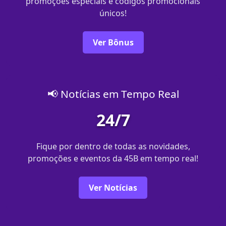
promoções especiais e códigos promocionais
únicos!
Ver Bônus
📢 Notícias em Tempo Real
24/7
Fique por dentro de todas as novidades,
promoções e eventos da 45B em tempo real!
Ver Notícias