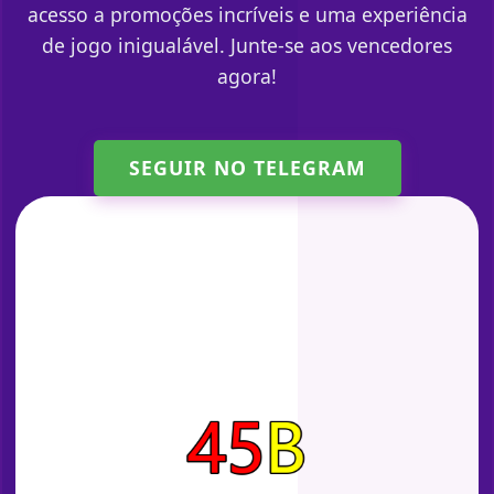
acesso a promoções incríveis e uma experiência
de jogo inigualável. Junte-se aos vencedores
agora!
SEGUIR NO TELEGRAM