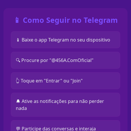
📱 Como Seguir no Telegram
📱 Baixe o app Telegram no seu dispositivo
🔍 Procure por "@456A.ComOficial"
👆 Toque em "Entrar" ou "Join"
🔔 Ative as notificações para não perder
nada
💬 Participe das conversas e interaja