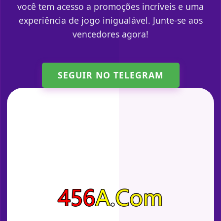
você tem acesso a promoções incríveis e uma
experiência de jogo inigualável. Junte-se aos
vencedores agora!
SEGUIR NO TELEGRAM