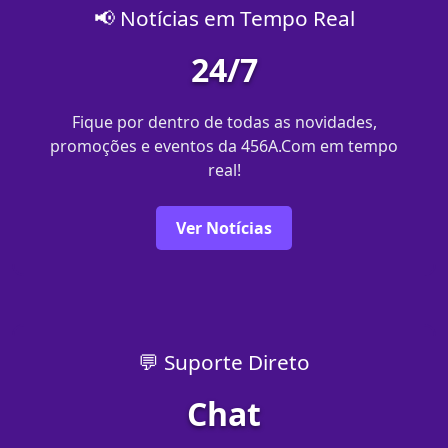
📢 Notícias em Tempo Real
24/7
Fique por dentro de todas as novidades,
promoções e eventos da 456A.Com em tempo
real!
Ver Notícias
💬 Suporte Direto
Chat