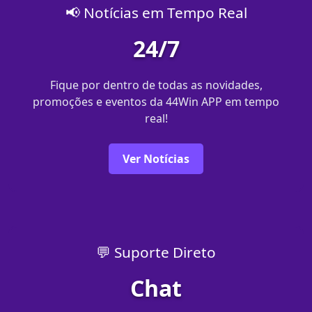
📢 Notícias em Tempo Real
24/7
Fique por dentro de todas as novidades,
promoções e eventos da 44Win APP em tempo
real!
Ver Notícias
💬 Suporte Direto
Chat