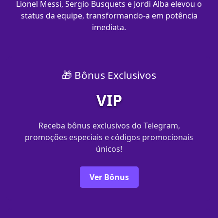
Lionel Messi, Sergio Busquets e Jordi Alba elevou o
status da equipe, transformando-a em potência
imediata.
🎁 Bônus Exclusivos
VIP
Receba bônus exclusivos do Telegram,
promoções especiais e códigos promocionais
únicos!
Ver Bônus