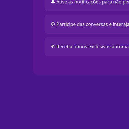
🔔 Ative as notificações para não p
💬 Participe das conversas e interaj
🎁 Receba bônus exclusivos autom