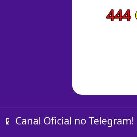
📱 Canal Oficial no Telegram!