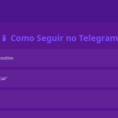
📱 Como Seguir no Telegram
ositivo
ial"