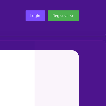
Login
Registrar-se