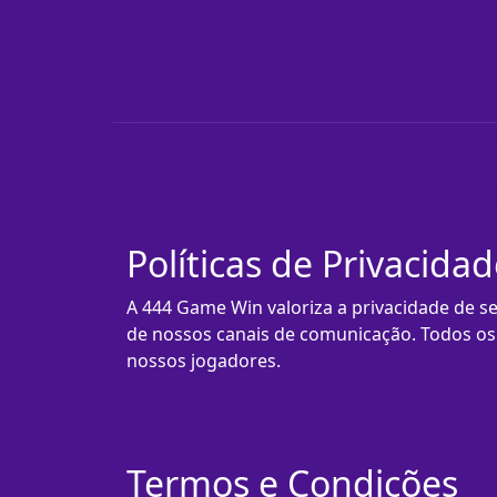
Políticas de Privacida
A 444 Game Win valoriza a privacidade de 
de nossos canais de comunicação. Todos os 
nossos jogadores.
Termos e Condições