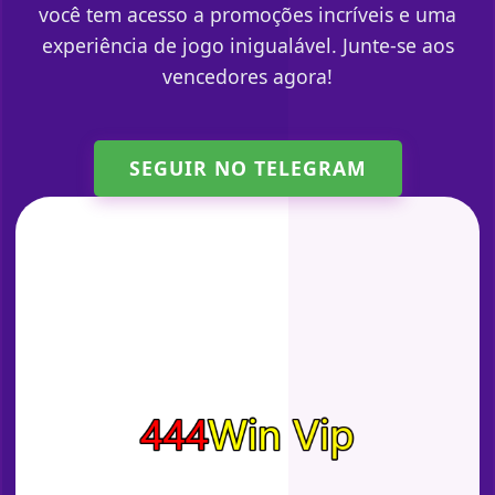
você tem acesso a promoções incríveis e uma
experiência de jogo inigualável. Junte-se aos
vencedores agora!
SEGUIR NO TELEGRAM