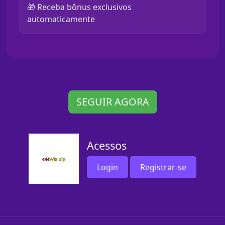
🎁 Receba bônus exclusivos
automaticamente
SEGUIR AGORA
Acessos
Login
Registrar-se