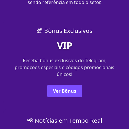
sendo referência em todo o setor.
🎁 Bônus Exclusivos
VIP
Receba bônus exclusivos do Telegram,
promoções especiais e códigos promocionais
únicos!
Ver Bônus
📢 Notícias em Tempo Real