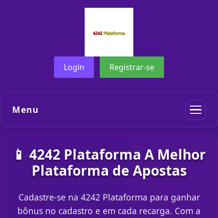
Login
Registrar-se
Menu
📱 4242 Plataforma A Melhor
Plataforma de Apostas
Cadastre-se na 4242 Plataforma para ganhar
bônus no cadastro e em cada recarga. Com a