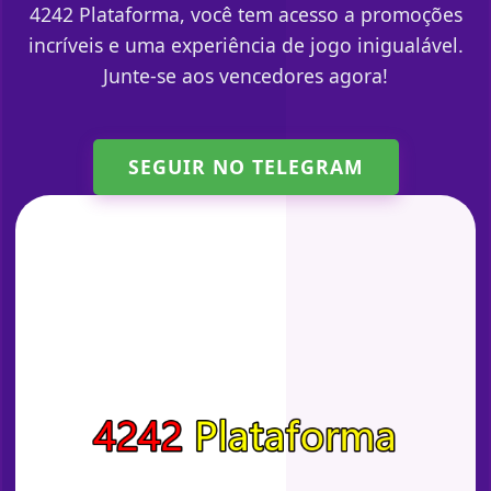
4242 Plataforma, você tem acesso a promoções
incríveis e uma experiência de jogo inigualável.
Junte-se aos vencedores agora!
SEGUIR NO TELEGRAM