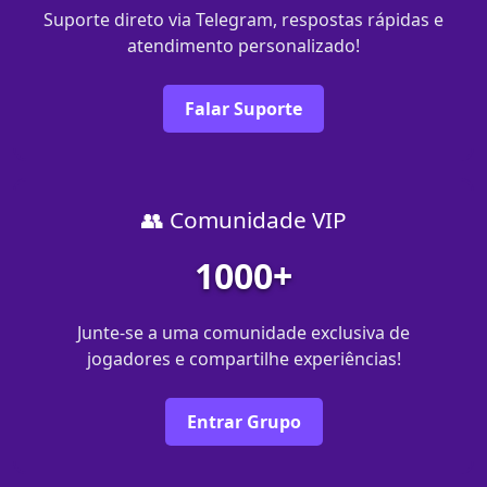
Suporte direto via Telegram, respostas rápidas e
atendimento personalizado!
Falar Suporte
👥 Comunidade VIP
1000+
Junte-se a uma comunidade exclusiva de
jogadores e compartilhe experiências!
Entrar Grupo