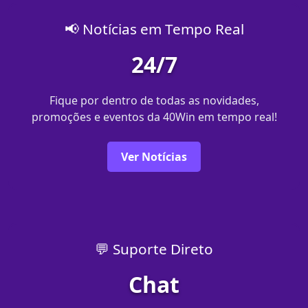
📢 Notícias em Tempo Real
24/7
Fique por dentro de todas as novidades,
promoções e eventos da 40Win em tempo real!
Ver Notícias
💬 Suporte Direto
Chat