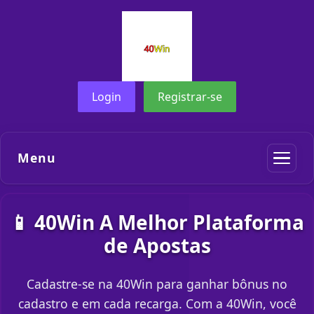
Login
Registrar-se
Menu
📱 40Win A Melhor Plataforma
de Apostas
Cadastre-se na 40Win para ganhar bônus no
cadastro e em cada recarga. Com a 40Win, você