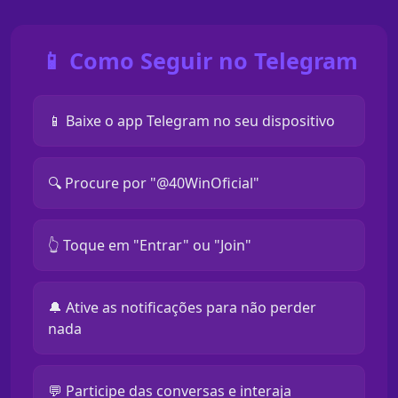
📱 Como Seguir no Telegram
📱 Baixe o app Telegram no seu dispositivo
🔍 Procure por "@40WinOficial"
👆 Toque em "Entrar" ou "Join"
🔔 Ative as notificações para não perder
nada
💬 Participe das conversas e interaja