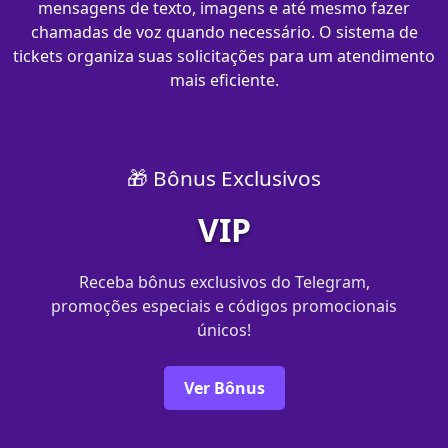
mensagens de texto, imagens e até mesmo fazer
chamadas de voz quando necessário. O sistema de
tickets organiza suas solicitações para um atendimento
mais eficiente.
🎁 Bônus Exclusivos
VIP
Receba bônus exclusivos do Telegram,
promoções especiais e códigos promocionais
únicos!
Ver Bônus