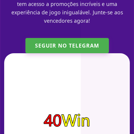
tem acesso a promoções incríveis e uma
experiência de jogo inigualável. Junte-se aos
vencedores agora!
SEGUIR NO TELEGRAM