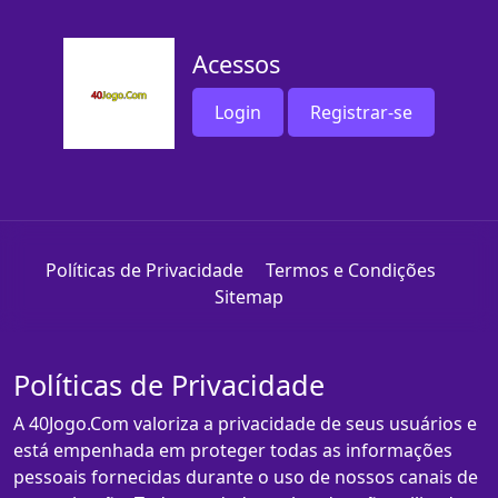
Acessos
Login
Registrar-se
Políticas de Privacidade
Termos e Condições
Sitemap
Políticas de Privacidade
A 40Jogo.Com valoriza a privacidade de seus usuários e
está empenhada em proteger todas as informações
pessoais fornecidas durante o uso de nossos canais de