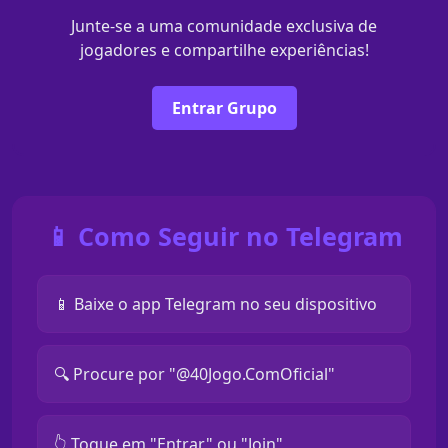
Junte-se a uma comunidade exclusiva de
jogadores e compartilhe experiências!
Entrar Grupo
📱 Como Seguir no Telegram
📱 Baixe o app Telegram no seu dispositivo
🔍 Procure por "@40Jogo.ComOficial"
👆 Toque em "Entrar" ou "Join"