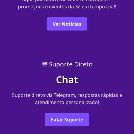
promoções e eventos da 3Z em tempo real!
Ver Notícias
💬 Suporte Direto
Chat
Suporte direto via Telegram, respostas rápidas e
atendimento personalizado!
Falar Suporte