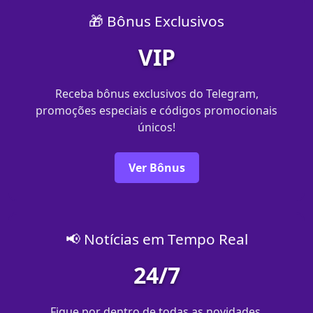
🎁 Bônus Exclusivos
VIP
Receba bônus exclusivos do Telegram,
promoções especiais e códigos promocionais
únicos!
Ver Bônus
📢 Notícias em Tempo Real
24/7
Fique por dentro de todas as novidades,