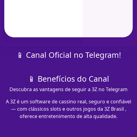
📱 Canal Oficial no Telegram!
📱 Benefícios do Canal
Descubra as vantagens de seguir a 3Z no Telegram
A 3Z é um software de cassino real, seguro e confiável
— com clássicos slots e outros jogos da 3Z Brasil ,
oferece entretenimento de alta qualidade.